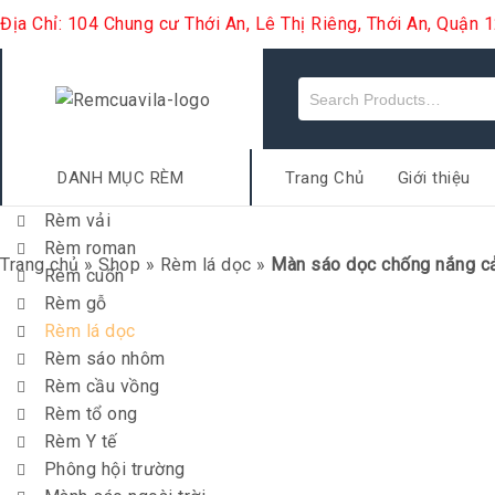
Địa Chỉ: 104 Chung cư Thới An, Lê Thị Riêng, Thới An, Quận
DANH MỤC RÈM
Trang Chủ
Giới thiệu
Rèm vải
Rèm roman
Trang chủ
»
Shop
»
Rèm lá dọc
»
Màn sáo dọc chống nắng cả
Rèm cuốn
Rèm gỗ
Rèm lá dọc
Rèm sáo nhôm
Rèm cầu vồng
Rèm tổ ong
Rèm Y tế
Phông hội trường