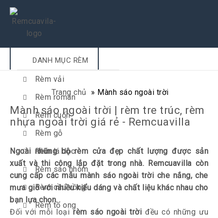
DANH MỤC RÈM
Rèm vải
Trang chủ
»
Mành sáo ngoài trời
Rèm roman
Mành sáo ngoài trời | rèm tre trúc, rèm
Rèm cuốn
nhựa ngoài trời giá rẻ - Remcuavilla
Rèm gỗ
Ngoài những bộ
Rèm lá dọc
rèm cửa đẹp
chất lượng được sản
xuất và thi công lắp đặt trong nhà. Remcuavilla còn
Rèm sáo nhôm
cung cấp các mẫu mành sáo ngoài trời che nắng, che
Rèm cầu vồng
mưa gió với nhiều kiểu dáng và chất liệu khác nhau cho
bạn lựa chọn.
Rèm tổ ong
Đối với mỗi loại
rèm sáo ngoài trời
đều có những ưu