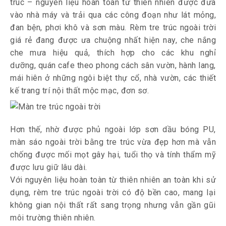
trúc – nguyên liệu hoàn toàn từ thiên nhiên được đưa
vào nhà máy và trải qua các công đoạn như lát mỏng,
đan bện, phơi khô và sơn màu. Rèm tre trúc ngoài trời
giá rẻ đang được ưa chuộng nhất hiện nay, che nắng
che mưa hiệu quả, thích hợp cho các khu nghỉ
dưỡng, quán cafe theo phong cách sân vườn, hành lang,
mái hiên ở những ngôi biệt thự cổ, nhà vườn, các thiết
kế trang trí nội thất mộc mạc, đơn sơ.
Hơn thế, nhờ được phủ ngoài lớp sơn dầu bóng PU,
màn sáo ngoài trời bằng tre trúc vừa đẹp hơn mà vẫn
chống được mối mọt gây hại, tuổi thọ và tính thẩm mỹ
được lưu giữ lâu dài.
Với nguyên liệu hoàn toàn từ thiên nhiên an toàn khi sử
dụng, rèm tre trúc ngoài trời có độ bền cao, mang lại
không gian nội thất rất sang trọng nhưng vẫn gần gũi
môi trường thiên nhiên.