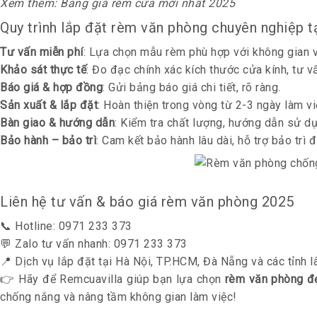
Xem thêm:
Bảng giá rèm cửa mới nhất 2025
Quy trình lắp đặt rèm văn phòng chuyên nghiệp t
Tư vấn miễn phí
: Lựa chọn mẫu rèm phù hợp với không gian 
Khảo sát thực tế
: Đo đạc chính xác kích thước cửa kính, tư vấ
Báo giá & hợp đồng
: Gửi bảng báo giá chi tiết, rõ ràng.
Sản xuất & lắp đặt
: Hoàn thiện trong vòng từ 2-3 ngày làm vi
Bàn giao & hướng dẫn
: Kiểm tra chất lượng, hướng dẫn sử dụ
Bảo hành – bảo trì
: Cam kết bảo hành lâu dài, hỗ trợ bảo trì đ
Liên hệ tư vấn & báo giá rèm văn phòng 2025
📞 Hotline: 0971 233 373
💬 Zalo tư vấn nhanh: 0971 233 373
📍 Dịch vụ lắp đặt tại Hà Nội, TP.HCM, Đà Nẵng và các tỉnh l
👉 Hãy để
Remcuavilla
giúp bạn lựa chọn
rèm văn phòng đẹp
chống nắng và nâng tầm không gian làm việc!