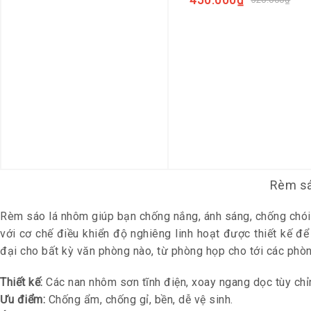
450.000
₫
Rèm sá
Rèm sáo lá nhôm giúp bạn chống nắng, ánh sáng, chống chói 
với cơ chế điều khiển độ nghiêng linh hoạt được thiết kế
đại cho bất kỳ văn phòng nào, từ phòng họp cho tới các phòn
Thiết kế:
Các nan nhôm sơn tĩnh điện, xoay ngang dọc tùy chỉ
Ưu điểm:
Chống ẩm, chống gỉ, bền, dễ vệ sinh.