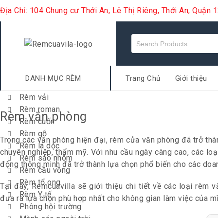
Địa Chỉ: 104 Chung cư Thới An, Lê Thị Riêng, Thới An, Quận
DANH MỤC RÈM
Trang Chủ
Giới thiệu
Rèm vải
Rèm roman
Rèm văn phòng
Rèm cuốn
Rèm gỗ
Trong các văn phòng hiện đại, rèm cửa văn phòng đã trở thà
Rèm lá dọc
chuyên nghiệp, thẩm mỹ. Với nhu cầu ngày càng cao, các lo
Rèm sáo nhôm
động thông minh đã trở thành lựa chọn phổ biến cho các doan
Rèm cầu vồng
Rèm tổ ong
Tại đây, Remcuavilla sẽ giới thiệu chi tiết về các loại rè
Rèm Y tế
đưa ra lựa chọn phù hợp nhất cho không gian làm việc của mì
Phông hội trường