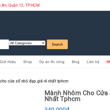
ới An, Quận 12, TPHCM
Giới thiệu
Shop
Dự án thi công
Blog
Liên hệ
H
ho cửa sổ nhỏ đẹp giá rẻ nhất tphcm
Mành Nhôm Cho Cửa S
Nhất Tphcm
340.000
₫