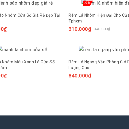
-9%
o Nhôm Cửa Sổ Giá Rẻ Đẹp Tại
Rèm Lá Nhôm Hiện Đại Cho Cử
Tphcm
00
₫
310.000
₫
340.000
₫
á Nhôm Màu Xanh Lá Cửa Sổ
Rèm Lá Ngang Văn Phòng Giá 
Tắm
Lượng Cao
00
₫
340.000
₫