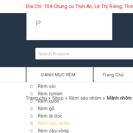
Địa Chỉ: 104 Chung cư Thới An, Lê Thị Riêng, Th
DANH MỤC RÈM
Trang Chủ
Rèm vải
Rèm roman
Trang chủ
»
Shop
»
Rèm sáo nhôm
»
Mành nhôm c
Rèm cuốn
Rèm gỗ
Rèm lá dọc
Rèm sáo nhôm
Rèm cầu vồng