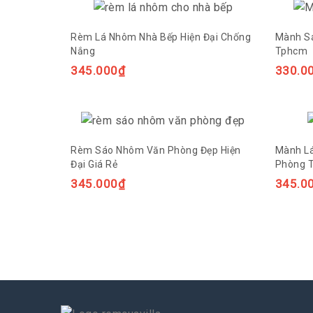
Rèm Lá Nhôm Nhà Bếp Hiện Đại Chống
Mành Sá
Nắng
Tphcm
345.000
₫
330.0
Rèm Sáo Nhôm Văn Phòng Đẹp Hiện
Mành L
Đại Giá Rẻ
Phòng 
345.000
₫
345.0