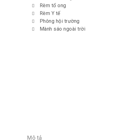
Rèm tổ ong
Rèm Y tế
Phông hội trường
Mành sáo ngoài trời
Mô tả