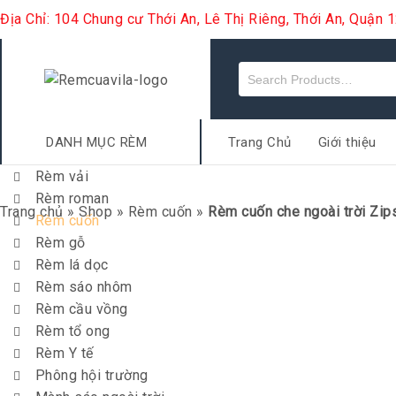
Địa Chỉ: 104 Chung cư Thới An, Lê Thị Riêng, Thới An, Quận
DANH MỤC RÈM
Trang Chủ
Giới thiệu
Rèm vải
Rèm roman
Trang chủ
»
Shop
»
Rèm cuốn
»
Rèm cuốn che ngoài trời Zip
Rèm cuốn
Rèm gỗ
Rèm lá dọc
Rèm sáo nhôm
Rèm cầu vồng
Rèm tổ ong
Rèm Y tế
Phông hội trường