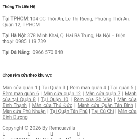
Thông Tin Liên Hệ
Tại TPHCM:
104 CC Thới An, Lê Thị Riêng, Phường Thới An,
Quận 12, TPHCM
Tại Hà Nội:
378 Minh Khai, Q. Hai Bà Trưng, Hà Nội – Điện
thoại:
0985 118 739
Tại Đà Nẵng:
0966 570 848
Chọn rèm cửa theo khu vực
Màn cửa quận 1
|
Tại Quận 3
|
Rèm màn quận 4
|
Tại quận 5
|
Rèm màn quận 6
|
Màn cửa quận 12
|
Màn cửa quận 7
|
Mành
cửa tại Quận 8
|
Tại Quận 10
|
Rèm cửa Gò Vấp
|
Màn cửa
Bình Thạnh
|
Màn cửa Thủ Đức
|
Mành cửa Quận Tân Bình
|
Màn cửa Phú Nhuận
|
Tại Quận Tân Phú
|
Tại Củ Chi
|
Màn cửa
Bình Dương
Copyright © 2026 By Remcuavilla