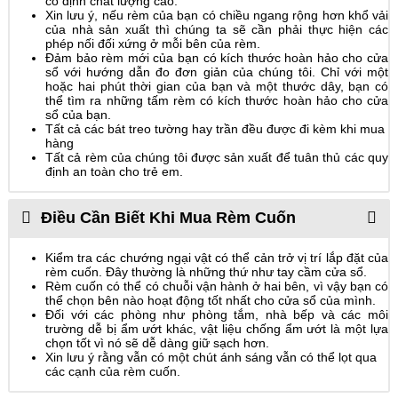
cố định chất lượng cao.
Xin lưu ý, nếu rèm của bạn có chiều ngang rộng hơn khổ vải
của nhà sản xuất thì chúng ta sẽ cần phải thực hiện các
phép nối đối xứng ở mỗi bên của rèm.
Đảm bảo rèm mới của bạn có kích thước hoàn hảo cho cửa
sổ với hướng dẫn đo đơn giản của chúng tôi. Chỉ với một
hoặc hai phút thời gian của bạn và một thước dây, bạn có
thể tìm ra những tấm rèm có kích thước hoàn hảo cho cửa
sổ của bạn.
Tất cả các bát treo tường hay trần đều được đi kèm khi mua
hàng
Tất cả rèm của chúng tôi được sản xuất để tuân thủ các quy
định an toàn cho trẻ em.
Điều Cần Biết Khi Mua Rèm Cuốn
Kiểm tra các chướng ngại vật có thể cản trở vị trí lắp đặt của
rèm cuốn. Đây thường là những thứ như tay cầm cửa sổ.
Rèm cuốn có thể có chuỗi vận hành ở hai bên, vì vậy bạn có
thể chọn bên nào hoạt động tốt nhất cho cửa sổ của mình.
Đối với các phòng như phòng tắm, nhà bếp và các môi
trường dễ bị ẩm ướt khác, vật liệu chống ẩm ướt là một lựa
chọn tốt vì nó sẽ dễ dàng giữ sạch hơn.
Xin lưu ý rằng vẫn có một chút ánh sáng vẫn có thể lọt qua
các cạnh của rèm cuốn.