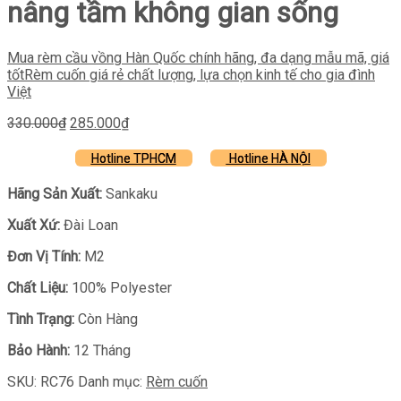
nâng tầm không gian sống
Mua rèm cầu vồng Hàn Quốc chính hãng, đa dạng mẫu mã, giá
tốt
Rèm cuốn giá rẻ chất lượng, lựa chọn kinh tế cho gia đình
Việt
Giá
Giá
330.000
₫
285.000
₫
gốc
hiện
là:
tại
Hotline TPHCM
Hotline HÀ NỘI
330.000₫.
là:
285.000₫.
Hãng Sản Xuất:
Sankaku
Xuất Xứ:
Đài Loan
Đơn Vị Tính:
M2
Chất Liệu:
100% Polyester
Tình Trạng:
Còn Hàng
Bảo Hành:
12 Tháng
SKU:
RC76
Danh mục:
Rèm cuốn