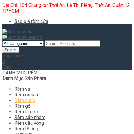
Địa Chỉ: 104 Chung cư Thới An, Lê Thị Riêng, Thới An, Quận 12,
TPHCM
Báo giá rèm cửa
User Login
0
Cart
DANH MỤC RÈM
Danh Mục Sản Phẩm
Rèm vải
Rèm roman
Rèm cuốn
Rèm gỗ
Rèm lá dọc
Rèm sáo nhôm
Rèm cầu vồng
Rèm tổ ong