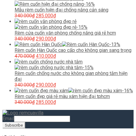
là:
tại
-16%
445.000₫.
là:
Mẫu rèm cuốn hiện đại chống nắng cản sáng
Giá
380.000₫.
Giá
340.000
₫
285.000
₫
gốc
hiện
là:
tại
-15%
340.000₫.
là:
Rèm cửa cuốn văn phòng chống nắng giá rẻ hcm
Giá
285.000₫.
Giá
340.000
₫
290.000
₫
gốc
hiện
-13%
là:
tại
Rèm cuốn Hàn Quốc cao cấp cho không gian sang trọng
340.000₫.
Giá
là:
Giá
470.000
₫
410.000
₫
gốc
290.000₫.
hiện
là:
tại
-15%
470.000₫.
là:
Rèm cuốn chống nước cho không gian phòng tắm hiện
410.000₫.
đại
Giá
Giá
340.000
₫
290.000
₫
gốc
hiện
-16%
là:
tại
Rèm cuốn đẹp giá rẻ màu xám hiện đại tphcm
340.000₫.
Giá
là:
Giá
340.000
₫
285.000
₫
gốc
290.000₫.
hiện
là:
tại
Email
340.000₫.
là:
285.000₫.