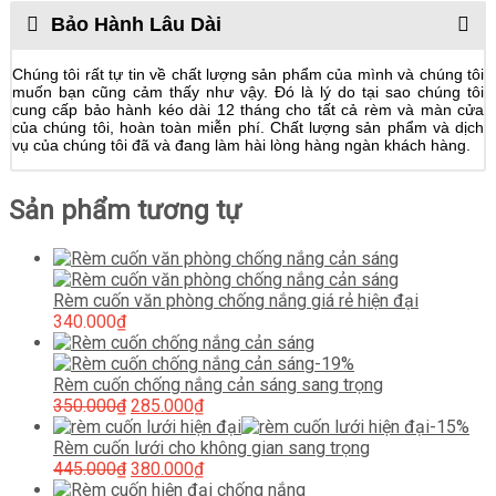
Bảo Hành Lâu Dài
Chúng tôi rất tự tin về chất lượng sản phẩm của mình và chúng tôi
muốn bạn cũng cảm thấy như vậy. Đó là lý do tại sao chúng tôi
cung cấp bảo hành kéo dài 12 tháng cho tất cả rèm và màn cửa
của chúng tôi, hoàn toàn miễn phí. Chất lượng sản phẩm và dịch
vụ của chúng tôi đã và đang làm hài lòng hàng ngàn khách hàng.
Sản phẩm tương tự
Rèm cuốn văn phòng chống nắng giá rẻ hiện đại
340.000
₫
-19%
Rèm cuốn chống nắng cản sáng sang trọng
Giá
Giá
350.000
₫
285.000
₫
gốc
hiện
-15%
là:
tại
Rèm cuốn lưới cho không gian sang trọng
350.000₫.
Giá
là:
Giá
445.000
₫
380.000
₫
gốc
285.000₫.
hiện