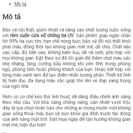
Mô tả
Mô tả
Bảo vệ nội thất, giảm nhiệt và nâng cao chất lượng cuộc sống
với
rèm cuốn cửa sổ chống tia UV
. Sản phẩm giúp ngăn chặn
tới 99% tia cực tím, hạn chế nóng bức, bảo vệ đồ nội thất khỏi
phai màu, đồng thời tạo không gian mát mẻ, dễ chịu. Chất liệu
cao cấp, độ bền cao, không bám bụi, dễ vệ sinh, phù hợp với
mọi không gian. Đặt theo sơ đồ tối giản để thêm chút màu sắc
nhẹ nhàng, tăng cường bầu không khí yên tĩnh trong phòng
ngủ, phòng tắm hoặc phòng khách của bạn. Hoặc kết hợp với
tông màu xanh lam để tạo điểm nhấn tương phản. Thiết kế tinh
tế, hiện đại, đa dạng màu sắc giúp tôn lên vẻ đẹp sang trọng
của ngôi nhà.
Rèm có cơ chế kéo thả linh hoạt, dễ dàng điều chỉnh ánh sáng
theo nhu cầu. Với khả năng chống nắng, cản nhiệt vượt trội,
đây là lựa chọn hoàn hảo cho những ai mong muốn một không
gian sống thoải mái, bảo vệ sức khỏe gia đình trước tác động
của ánh nắng mặt trời. Đặt mua ngay để tận hưởng không gian
mát mẻ, hiện đại hơn!