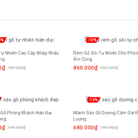
0%
-10%
ự Nhiên Cao Cấp Nhập Khẩu
Rèm Gỗ Sồi Tự Nhiên Cho Phò
ng
Ấm Cúng
0
₫
860.000
₫
980.000
₫
960.000
₫
-13%
Gỗ Phòng Khách Hiện Đại
Mành Sáo Gỗ Dương Cầm Giá R
ắng
Lượng
0
₫
680.000
₫
940.000
₫
780.000
₫