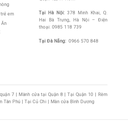
hòng
Tại Hà Nội:
378 Minh Khai, Q.
trẻ em
Hai Bà Trưng, Hà Nội – Điện
 Ăn
thoại:
0985 118 739
ổ
Tại Đà Nẵng:
0966 570 848
quận 7
|
Mành cửa tại Quận 8
|
Tại Quận 10
|
Rèm
n Tân Phú
|
Tại Củ Chi
|
Màn cửa Bình Dương