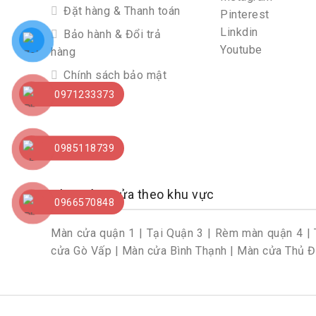
Đặt hàng & Thanh toán
Pinterest
Linkdin
Bảo hành & Đổi trả
Youtube
hàng
Chính sách bảo mật
0971233373
0985118739
Chọn rèm cửa theo khu vực
0966570848
Màn cửa quận 1
|
Tại Quận 3
|
Rèm màn quận 4
|
cửa Gò Vấp
|
Màn cửa Bình Thạnh
|
Màn cửa Thủ 