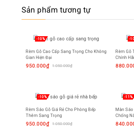
Sản phẩm tương tự
-10%
-1
Rèm Gỗ Cao Cấp Sang Trọng Cho Không
Rèm Gỗ T
Gian Hiện Đại
Chính Hã
950.000
₫
880.00
1.050.000
₫
-10%
-11%
Rèm Sáo Gỗ Giá Rẻ Cho Phòng Bếp
Màn Sáo 
Thêm Sang Trọng
Chống N
950.000
₫
840.00
1.050.000
₫