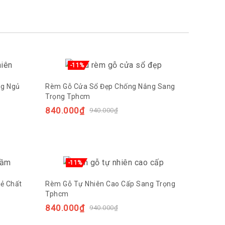
-11%
ng Ngủ
Rèm Gỗ Cửa Sổ Đẹp Chống Nắng Sang
Trọng Tphcm
840.000
₫
940.000
₫
-11%
ẻ Chất
Rèm Gỗ Tự Nhiên Cao Cấp Sang Trọng
Tphcm
840.000
₫
940.000
₫