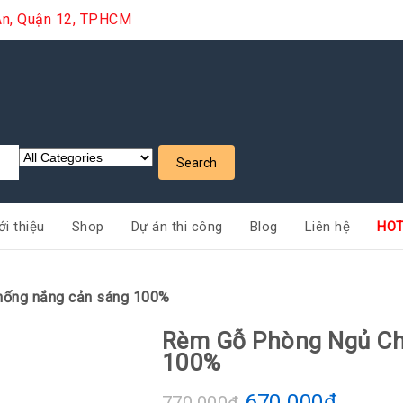
i An, Quận 12, TPHCM
ới thiệu
Shop
Dự án thi công
Blog
Liên hệ
HOT
hống nắng cản sáng 100%
Rèm Gỗ Phòng Ngủ Ch
100%
670.000
₫