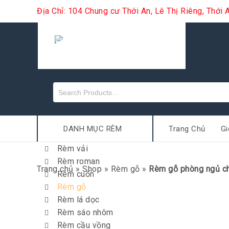
Địa Chỉ: 104 Chung cư Thới An, Lê Thị Riêng, Thớ
DANH MỤC RÈM
Trang Chủ
Gi
Rèm vải
Rèm roman
Trang chủ
»
Shop
»
Rèm gỗ
»
Rèm gỗ phòng ngủ c
Rèm cuốn
Rèm gỗ
Rèm lá dọc
Rèm sáo nhôm
Rèm cầu vồng