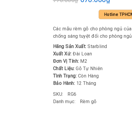
770.000
₫
Hotline TPHC
Các mẫu rèm gỗ cho phòng ngủ của 
chống sáng tuyệt đối cho phòng ngủ
Hãng Sản Xuất:
Starblind
Xuất Xứ:
Đài Loan
Đơn Vị Tính:
M2
Chất Liệu:
Gỗ Tự Nhiên
Tình Trạng:
Còn Hàng
Bảo Hành:
12 Tháng
SKU:
RG6
Danh mục:
Rèm gỗ