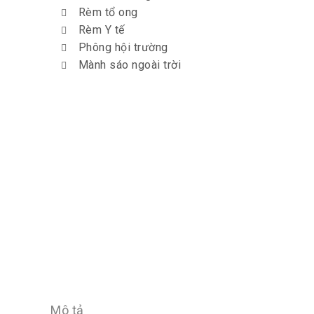
Rèm tổ ong
Rèm Y tế
Phông hội trường
Mành sáo ngoài trời
Mô tả