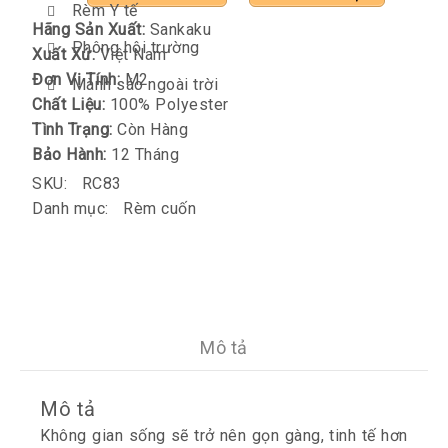
Rèm Y tế
Hãng Sản Xuất:
Sankaku
Phông hội trường
Xuất Xứ:
Việt Nam
Đơn Vị Tính:
M2
Mành sáo ngoài trời
Chất Liệu:
100% Polyester
Tình Trạng:
Còn Hàng
Bảo Hành:
12 Tháng
SKU:
RC83
Danh mục:
Rèm cuốn
Mô tả
Mô tả
Không gian sống sẽ trở nên gọn gàng, tinh tế hơn