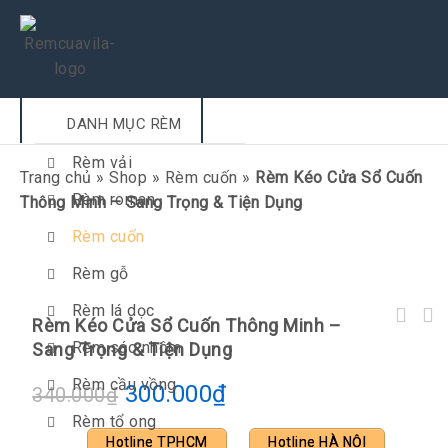
DANH MỤC RÈM
Rèm vải
Trang chủ
»
Shop
»
Rèm cuốn
»
Rèm Kéo Cửa Sổ Cuốn
Rèm roman
Thông Minh – Sang Trọng & Tiện Dụng
Rèm cuốn
Rèm gỗ
Rèm lá dọc
Rèm Che Cửa Sổ Cao Cấp – Cản Sáng, Trang Trí
Rèm Kéo Cửa Sổ Cuốn Thông Minh –
Rèm Chống Nắng Cửa Sổ – Giải Pháp Hạ Nhiệt,
& Thẩm Mỹ
Rèm sáo nhôm
Sang Trọng & Tiện Dụng
Bảo Vệ Nội Thất
Rèm cầu vồng
300.000
₫
340.000
₫
Rèm tổ ong
Hotline TPHCM
Hotline HÀ NỘI