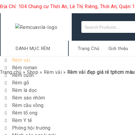
Địa Chỉ: 104 Chung cư Thới An, Lê Thị Riêng, Thới An, Quận
DANH MỤC RÈM
Trang Chủ
Giới thiệu
Rèm vải
Rèm roman
Trang chủ
»
Shop
»
Rèm vải
»
Rèm vải đẹp giá rẻ tphcm màu
Rèm cuốn
Rèm gỗ
Rèm lá dọc
Rèm sáo nhôm
Rèm cầu vồng
Rèm tổ ong
Rèm Y tế
Phông hội trường