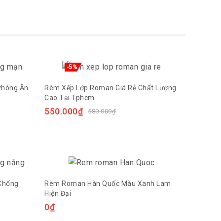
-5%
Phòng Ăn
Rèm Xếp Lớp Roman Giá Rẻ Chất Lượng
Cao Tại Tphcm
550.000
₫
580.000
₫
Chống
Rèm Roman Hàn Quốc Màu Xanh Lam
Hiện Đại
0
₫