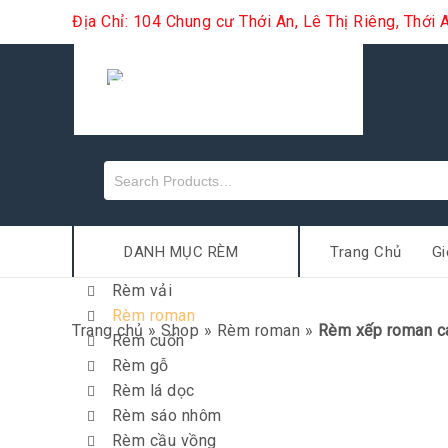
Địa Chỉ: 104 Chung cư Thới An, Lê Thị Riêng, Thớ
DANH MỤC RÈM
Trang Chủ
Gi
Rèm vải
Rèm roman
Trang chủ
»
Shop
»
Rèm roman
»
Rèm xếp roman ca
Rèm cuốn
Rèm gỗ
Rèm lá dọc
Rèm sáo nhôm
Rèm cầu vồng