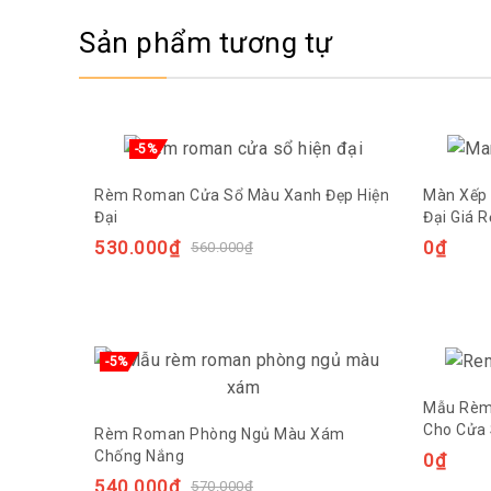
Sản phẩm tương tự
-5%
Rèm Roman Cửa Sổ Màu Xanh Đẹp Hiện
Màn Xếp
Đại
Đại Giá R
530.000
₫
0
₫
560.000
₫
-5%
Mẫu Rèm
Cho Cửa
Rèm Roman Phòng Ngủ Màu Xám
Chống Nắng
0
₫
540.000
₫
570.000
₫