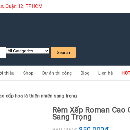
i An, Quận 12, TPHCM
ới thiệu
Shop
Dự án thi công
Blog
Liên hệ
HOT
o cấp hoa lá thiên nhiên sang trọng
Rèm Xếp Roman Cao C
Sang Trọng
850.000
₫