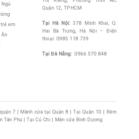
Thị Riêng, Phường Thới An,
 Ngủ
Quận 12, TPHCM
hòng
Tại Hà Nội:
378 Minh Khai, Q.
trẻ em
Hai Bà Trưng, Hà Nội – Điện
 Ăn
thoại:
0985 118 739
ổ
Tại Đà Nẵng:
0966 570 848
quận 7
|
Mành cửa tại Quận 8
|
Tại Quận 10
|
Rèm
n Tân Phú
|
Tại Củ Chi
|
Màn cửa Bình Dương