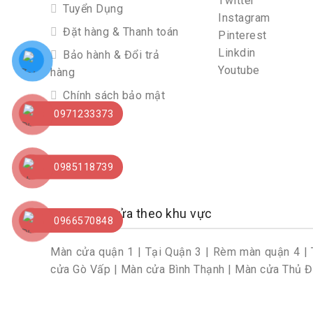
Twitter
Tuyển Dụng
Instagram
Đặt hàng & Thanh toán
Pinterest
Linkdin
Bảo hành & Đổi trả
Youtube
hàng
Chính sách bảo mật
0971233373
0985118739
Chọn rèm cửa theo khu vực
0966570848
Màn cửa quận 1
|
Tại Quận 3
|
Rèm màn quận 4
|
cửa Gò Vấp
|
Màn cửa Bình Thạnh
|
Màn cửa Thủ 