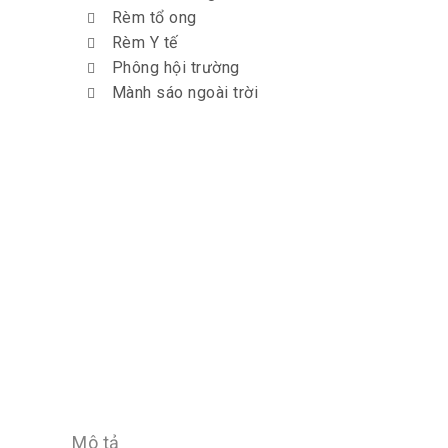
Rèm tổ ong
Rèm Y tế
Phông hội trường
Mành sáo ngoài trời
Mô tả