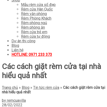
Shop
Mẫu rèm cửa sổ đẹp
Rèm cửa Hàn Quốc
Rèm văn phòng
Rèm Phòng Khách
Rèm phòng ngủ
Rèm phòng ăn
Rèm cửa trẻ em
Rèm cửa tự động
Dự án thi công
Blog
Liên hệ
HOTLINE: 0971 233 373
Các cách giặt rèm cửa tại nhà
hiểu quả nhất
Trang chủ
»
Blog
»
Tin tức rèm cửa
»
Các cách giặt rèm cửa tại
nhà hiểu quả nhất
by remcuavilla
28/02/2022