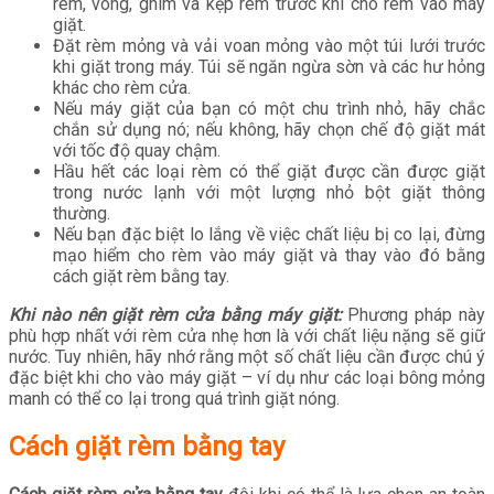
rèm, vòng, ghim và kẹp rèm trước khi cho rèm vào máy
giặt.
Đặt rèm mỏng và vải voan mỏng vào một túi lưới trước
khi giặt trong máy. Túi sẽ ngăn ngừa sờn và các hư hỏng
khác cho rèm cửa.
Nếu máy giặt của bạn có một chu trình nhỏ, hãy chắc
chắn sử dụng nó; nếu không, hãy chọn chế độ giặt mát
với tốc độ quay chậm.
Hầu hết các loại rèm có thể giặt được cần được giặt
trong nước lạnh với một lượng nhỏ bột giặt thông
thường.
Nếu bạn đặc biệt lo lắng về việc chất liệu bị co lại, đừng
mạo hiểm cho rèm vào máy giặt và thay vào đó bằng
cách giặt rèm bằng tay.
Khi nào nên giặt rèm cửa bằng máy giặt:
Phương pháp này
phù hợp nhất với rèm cửa nhẹ hơn là với chất liệu nặng sẽ giữ
nước. Tuy nhiên, hãy nhớ rằng một số chất liệu cần được chú ý
đặc biệt khi cho vào máy giặt – ví dụ như các loại bông mỏng
manh có thể co lại trong quá trình giặt nóng.
Cách giặt rèm bằng tay