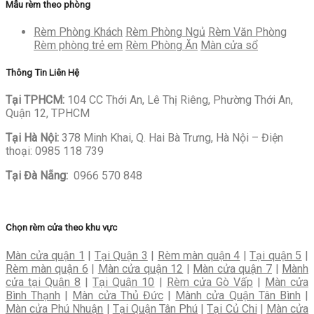
Mẫu rèm theo phòng
Rèm Phòng Khách
Rèm Phòng Ngủ
Rèm Văn Phòng
Rèm phòng trẻ em
Rèm Phòng Ăn
Màn cửa sổ
Thông Tin Liên Hệ
Tại TPHCM:
104 CC Thới An, Lê Thị Riêng, Phường Thới An,
Quận 12, TPHCM
Tại Hà Nội:
378 Minh Khai, Q. Hai Bà Trưng, Hà Nội – Điện
thoại:
0985 118 739
Tại Đà Nẵng:
0966 570 848
Chọn rèm cửa theo khu vực
Màn cửa quận 1
|
Tại Quận 3
|
Rèm màn quận 4
|
Tại quận 5
|
Rèm màn quận 6
|
Màn cửa quận 12
|
Màn cửa quận 7
|
Mành
cửa tại Quận 8
|
Tại Quận 10
|
Rèm cửa Gò Vấp
|
Màn cửa
Bình Thạnh
|
Màn cửa Thủ Đức
|
Mành cửa Quận Tân Bình
|
Màn cửa Phú Nhuận
|
Tại Quận Tân Phú
|
Tại Củ Chi
|
Màn cửa