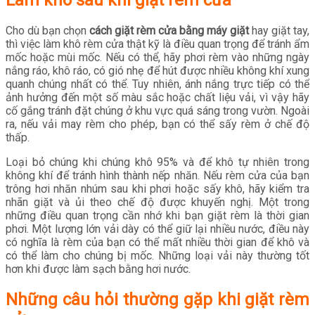
Làm khô sau khi giặt rèm cửa
Cho dù bạn chọn
cách giặt rèm cửa bằng máy giặt
hay giặt tay,
thì việc làm khô rèm cửa thật kỹ là điều quan trọng để tránh ẩm
mốc hoặc mùi mốc. Nếu có thể, hãy phơi rèm vào những ngày
nắng ráo, khô ráo, có gió nhẹ để hút được nhiều không khí xung
quanh chúng nhất có thể. Tuy nhiên, ánh nắng trực tiếp có thể
ảnh hưởng đến một số màu sắc hoặc chất liệu vải, vì vậy hãy
cố gắng tránh đặt chúng ở khu vực quá sáng trong vườn. Ngoài
ra, nếu vải may rèm cho phép, bạn có thể sấy rèm ở chế độ
thấp.
Loại bỏ chúng khi chúng khô 95% và để khô tự nhiên trong
không khí để tránh hình thành nếp nhăn. Nếu rèm cửa của bạn
trông hơi nhăn nhúm sau khi phơi hoặc sấy khô, hãy kiểm tra
nhãn giặt và ủi theo chế độ được khuyến nghị. Một trong
những điều quan trọng cần nhớ khi bạn giặt rèm là thời gian
phơi. Một lượng lớn vải dày có thể giữ lại nhiều nước, điều này
có nghĩa là rèm của bạn có thể mất nhiều thời gian để khô và
có thể làm cho chúng bị mốc. Những loại vải này thường tốt
hơn khi được làm sạch bằng hơi nước.
Những câu hỏi thường gặp khi giặt rèm