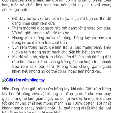
Cách giặt rèm cửa bằng tay
đôi khi có thể là lựa chọn an toàn
hơn, một số chất liệu rèm cửa nên giặt tay như: vải voan,
sheer, lụa, coton…
Đổ đầy nước vào bồn rửa hoặc chậu để bạn có thể dễ
dàng nhấn chìm rèm cửa.
Thêm một vài giọt nước rửa bát dạng lỏng hoặc bột giặt.
Vò bột giặt trong nước để tạo bọt.
Nhúng rèm xuống nước xà bông. Dùng tay vò nhẹ vải
trong nước để làm trôi chất bẩn.
Vun rèm trong nước để làm trôi đi các mảng bám. Tiếp
tục xả rèm trong nước sạch cho đến khi hết cặn bẩn.
Khi đã vắt khô, hãy treo chúng lên để làm khô (không đặt
rèm lại cửa sổ). Treo chúng trên giá phơi hoặc trên thanh
treo rèm của bồn tắm. Không treo chúng gần nguồn
nhiệt, nếu không nó có thể co lại hoặc làm hỏng vải.
Nên dùng cách giặt rèm cửa bằng tay khi nào:
Giặt rèm bằng
tay là một công việc vặt không chỉ đơn giản là cho vào máy
giặt, nhưng nó làm giảm nguy cơ co lại và đây là một lựa chọn
tốt cho những chất liệu mỏng manh như 100% cotton. Tốt nhất
không nên giặt tay những chất liệu quá nặng vì rất khó để loại
bỏ hết nước, kéo dài thời gian khô.