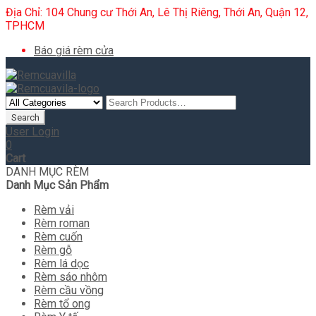
Địa Chỉ: 104 Chung cư Thới An, Lê Thị Riêng, Thới An, Quận 12,
TPHCM
Báo giá rèm cửa
User Login
0
Cart
DANH MỤC RÈM
Danh Mục Sản Phẩm
Rèm vải
Rèm roman
Rèm cuốn
Rèm gỗ
Rèm lá dọc
Rèm sáo nhôm
Rèm cầu vồng
Rèm tổ ong