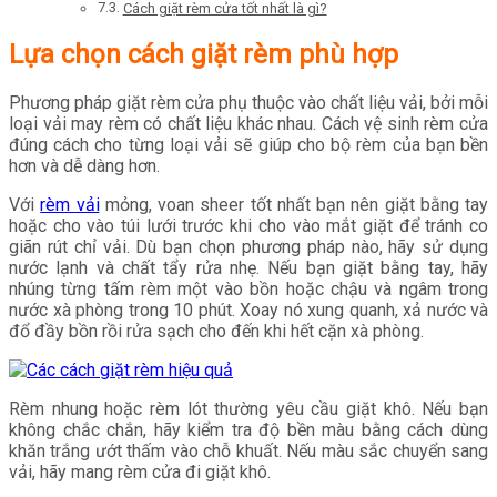
Cách giặt rèm cửa tốt nhất là gì?
Lựa chọn cách giặt rèm phù hợp
Phương pháp giặt rèm cửa phụ thuộc vào chất liệu vải, bởi mỗi
loại vải may rèm có chất liệu khác nhau. Cách vệ sinh rèm cửa
đúng cách cho từng loại vải sẽ giúp cho bộ rèm của bạn bền
hơn và dễ dàng hơn.
Với
rèm vải
mỏng, voan sheer tốt nhất bạn nên giặt bằng tay
hoặc cho vào túi lưới trước khi cho vào mắt giặt để tránh co
giãn rút chỉ vải. Dù bạn chọn phương pháp nào, hãy sử dụng
nước lạnh và chất tẩy rửa nhẹ. Nếu bạn giặt bằng tay, hãy
nhúng từng tấm rèm một vào bồn hoặc chậu và ngâm trong
nước xà phòng trong 10 phút. Xoay nó xung quanh, xả nước và
đổ đầy bồn rồi rửa sạch cho đến khi hết cặn xà phòng.
Rèm nhung hoặc rèm lót thường yêu cầu giặt khô. Nếu bạn
không chắc chắn, hãy kiểm tra độ bền màu bằng cách dùng
khăn trắng ướt thấm vào chỗ khuất. Nếu màu sắc chuyển sang
vải, hãy mang rèm cửa đi giặt khô.