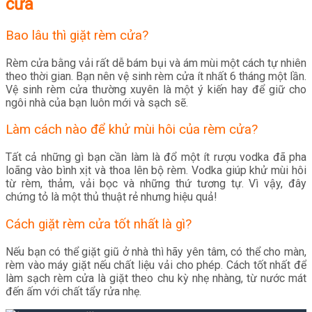
cửa
Bao lâu thì giặt rèm cửa?
Rèm cửa bằng vải rất dễ bám bụi và ám mùi một cách tự nhiên
theo thời gian. Bạn nên vệ sinh rèm cửa ít nhất 6 tháng một lần.
Vệ sinh rèm cửa thường xuyên là một ý kiến ​​hay để giữ cho
ngôi nhà của bạn luôn mới và sạch sẽ.
Làm cách nào để khử mùi hôi của rèm cửa?
Tất cả những gì bạn cần làm là đổ một ít rượu vodka đã pha
loãng vào bình xịt và thoa lên bộ rèm. Vodka giúp khử mùi hôi
từ rèm, thảm, vải bọc và những thứ tương tự. Vì vậy, đây
chứng tỏ là một thủ thuật rẻ nhưng hiệu quả!
Cách giặt rèm cửa tốt nhất là gì?
Nếu bạn có thể giặt giũ ở nhà thì hãy yên tâm, có thể cho màn,
rèm vào máy giặt nếu chất liệu vải cho phép. Cách tốt nhất để
làm sạch rèm cửa là giặt theo chu kỳ nhẹ nhàng, từ nước mát
đến ấm với chất tẩy rửa nhẹ.