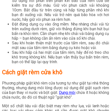
Sử dụng vòi phun trên phần kín đáo của rèm cửa để
kiểm tra sự đổi màu. Giữ vòi phun cách vải khoảng
10cm. Bắt đầu từ trên cùng và hấp từng phần nhỏ khi
bạn đi xuống vải. Nếu vải trở nên quá bão hòa với hơi
nước, hãy giữ vòi phun xa rèm hơn.
Đặt đúng dụng cụ vào ống mềm. Nhẹ nhàng chải vải từ
trên xuống dưới rèm, giữ vòi thẳng đứng khi bạn hút bụi
bẩn ra khỏi rèm. Cần chạm nhẹ khi chải vải bằng dụng cụ
hấp – bạn không cần ấn rèm vào cửa sổ khi chải.
Sau khi hoàn thiện mặt trước của tấm rèm, sau đó chải
mặt sau của tấm rèm bằng dụng cụ kéo hoặc vải.
Sau khi hấp cả hai mặt của tấm rèm, hãy để nó treo cho
khô trong không khí. Nếu bạn vẫn thấy bụi bẩn trên rèm,
bạn có thể lặp lại quy trình.
Cách giặt rèm cửa khô
Phương pháp giặt khô rèm cửa tương tự như giặt tại nhà thông
thường, nhưng dung môi lỏng được sử dụng để giặt sạch rèm
của bạn thay vì nước và bột giặt.
Dung môi
chứa ít hoặc không
chứa nước, do đó có thuật ngữ “giặt khô”.
Một số chất liệu vải đặc biệt may rèm như lụa, vải lanh hoặc
các loại vải nhạy cảm khác sẽ cần được giặt khô chuyên