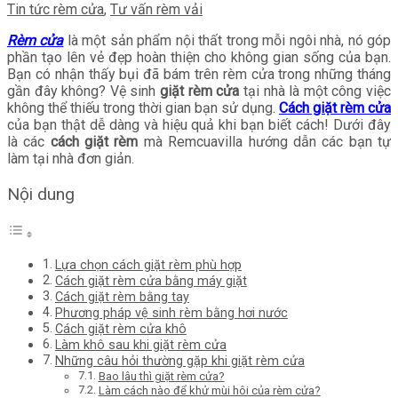
Tin tức rèm cửa
,
Tư vấn rèm vải
Rèm cửa
là một sản phẩm nội thất trong mỗi ngôi nhà, nó góp
phần tạo lên vẻ đẹp hoàn thiện cho không gian sống của bạn.
Bạn có nhận thấy bụi đã bám trên rèm cửa trong những tháng
gần đây không? Vệ sinh
giặt rèm cửa
tại nhà là một công việc
không thể thiếu trong thời gian bạn sử dụng.
Cách giặt rèm cửa
của bạn thật dễ dàng và hiệu quả khi bạn biết cách! Dưới đây
là các
cách giặt rèm
mà Remcuavilla hướng dẫn các bạn tự
làm tại nhà đơn giản.
Nội dung
Lựa chọn cách giặt rèm phù hợp
Cách giặt rèm cửa bằng máy giặt
Cách giặt rèm bằng tay
Phương pháp vệ sinh rèm bằng hơi nước
Cách giặt rèm cửa khô
Làm khô sau khi giặt rèm cửa
Những câu hỏi thường gặp khi giặt rèm cửa
Bao lâu thì giặt rèm cửa?
Làm cách nào để khử mùi hôi của rèm cửa?