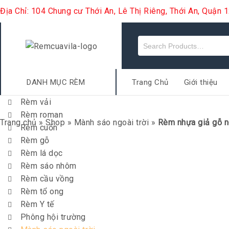
Địa Chỉ: 104 Chung cư Thới An, Lê Thị Riêng, Thới An, Quận
DANH MỤC RÈM
Trang Chủ
Giới thiệu
Rèm vải
Rèm roman
Trang chủ
»
Shop
»
Mành sáo ngoài trời
»
Rèm nhựa giả gỗ ng
Rèm cuốn
Rèm gỗ
Rèm lá dọc
Rèm sáo nhôm
Rèm cầu vồng
Rèm tổ ong
Rèm Y tế
Phông hội trường