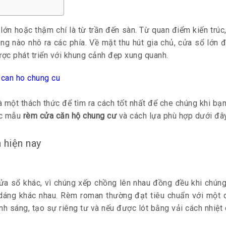
ớn hoặc thậm chí là từ trần đến sàn. Từ quan điểm kiến ​​trú
ng nào nhô ra các phía. Về mặt thu hút gia chủ, cửa sổ lớn 
ược phát triển với khung cảnh đẹp xung quanh.
là một thách thức để tìm ra cách tốt nhất để che chúng khi b
các mẫu
rèm cửa căn hộ chung cư
và cách lựa phù hợp dưới đây
 hiện nay
cửa sổ khác, vì chúng xếp chồng lên nhau đồng đều khi ch
u dáng khác nhau. Rèm roman thường đạt tiêu chuẩn với một
 sáng, tạo sự riêng tư và nếu được lót bằng vải cách nhiệt c