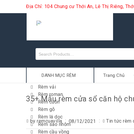
Địa Chỉ: 104 Chung cư Thới An, Lê Thị Riêng, Th
DANH MỤC RÈM
Trang Chủ
Rèm vải
Rèm roman
35+ Mẫu rèm cửa sổ căn hộ chu
Rèm cuốn
Rèm gỗ
Rèm lá dọc
by remcuavilla
Tin tức rèm
08/12/2021
Rèm sáo nhôm
Rèm cầu vồng