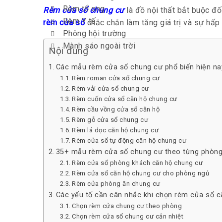
Rèm tổ ong
Rèm cửa sổ chung cư
là đồ nội thất bắt buộc đ
Rèm Y tế
rèm cửa sổ
chắc chắn làm tăng giá trị và sự hấ
Phông hội trường
Mành sáo ngoài trời
Nội dung
Các mẫu rèm cửa sổ chung cư phổ biến hiện na
Rèm roman cửa sổ chung cư
Rèm vải cửa sổ chung cư
Rèm cuốn cửa sổ căn hộ chung cư
Rèm cầu vồng cửa sổ căn hộ
Rèm gỗ cửa sổ chung cư
Rèm lá dọc căn hộ chung cư
Rèm cửa sổ tự động căn hộ chung cư
35+ mẫu rèm cửa sổ chung cư theo từng phòn
Rèm cửa sổ phòng khách căn hộ chung cư
Rèm cửa sổ căn hộ chung cư cho phòng ngủ
Rèm cửa phòng ăn chung cư
Các yếu tố cần cân nhắc khi chọn rèm cửa sổ 
Chọn rèm cửa chung cư theo phòng
Chọn rèm cửa sổ chung cư cản nhiệt