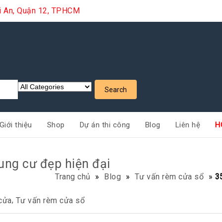
ới An, Quận 12, TPHCM
Giới thiệu
Shop
Dự án thi công
Blog
Liên hệ
H
ng cư đẹp hiện đại
Trang chủ
»
Blog
»
Tư vấn rèm cửa sổ
»
3
,
 cửa
Tư vấn rèm cửa sổ