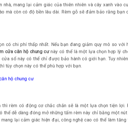
n nhà, mang lại cảm giác của thiên nhiên và cây xanh vào 
ào mà còn có độ bền lâu dài. Rèm gỗ sẽ đảm bảo rằng bạn có
ọn có chi phí thấp nhất. Nếu bạn đang giảm quy mô so với 
èm cửa căn hộ chung cư
này có thể là một lựa chọn hợp lý ch
lý cửa sổ này có thể chỉ được bảo hành có giới hạn. Tuy nhi
hì tùy chọn này có thể phù hợp với bạn.
n thì rèm có động cơ chắc chắn sẽ là một lựa chọn tiện lợi
 có thể dễ dàng đóng mở những tấm rèm này chỉ bằng một nú
và mang lại cảm giác hiện đại, công nghệ cao có thể làm tăn