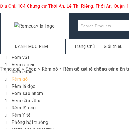
Địa Chỉ: 104 Chung cư Thới An, Lê Thị Riêng, Thới An, Quận
DANH MỤC RÈM
Trang Chủ
Giới thiệu
Rèm vải
Rèm roman
Trang chủ
»
Shop
»
Rèm gỗ
»
Rèm gỗ giá rẻ chống sáng ấn 
Rèm cuốn
Rèm gỗ
Rèm lá dọc
Rèm sáo nhôm
Rèm cầu vồng
Rèm tổ ong
Rèm Y tế
Phông hội trường