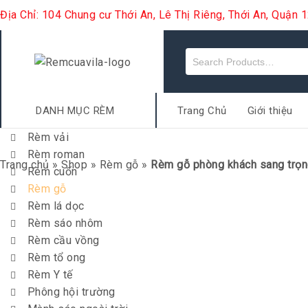
Địa Chỉ: 104 Chung cư Thới An, Lê Thị Riêng, Thới An, Quận
DANH MỤC RÈM
Trang Chủ
Giới thiệu
Rèm vải
Rèm roman
Trang chủ
»
Shop
»
Rèm gỗ
»
Rèm gỗ phòng khách sang trọn
Rèm cuốn
Rèm gỗ
Rèm lá dọc
Rèm sáo nhôm
Rèm cầu vồng
Rèm tổ ong
Rèm Y tế
Phông hội trường