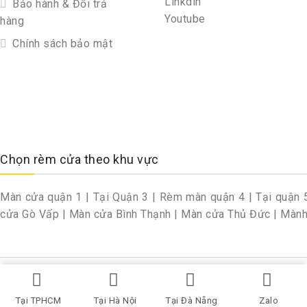
Linkdin
Bảo hành & Đổi trả
Youtube
hàng
Chính sách bảo mật
Chọn rèm cửa theo khu vực
Màn cửa quận 1
|
Tại Quận 3
|
Rèm màn quận 4
|
Tại quận 
cửa Gò Vấp
|
Màn cửa Bình Thạnh
|
Màn cửa Thủ Đức
|
Mành
Copyright © 2026 By Remcuavilla
Tại TPHCM
Tại Hà Nội
Tại Đà Nẵng
Zalo