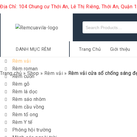
Địa Chỉ: 104 Chung cư Thới An, Lê Thị Riêng, Thới An, Quận
DANH MỤC RÈM
Trang Chủ
Giới thiệu
Rèm vải
Rèm roman
Trang chủ
»
Shop
»
Rèm vải
»
Rèm vải cửa sổ chống sáng đẹ
Rèm cuốn
Rèm gỗ
Rèm lá dọc
Rèm sáo nhôm
Rèm cầu vồng
Rèm tổ ong
Rèm Y tế
Phông hội trường