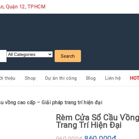
i An, Quận 12, TPHCM
ới thiệu
Shop
Dự án thi công
Blog
Liên hệ
HOT
 vồng cao cấp – Giải pháp trang trí hiện đại
Rèm Cửa Sổ Cầu Vồng 
Trang Trí Hiện Đại
860.000
₫