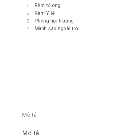
Rèm tổ ong
Rèm Y tế
Phông hội trường
Mành sáo ngoài trời
Mô tả
Mô tả