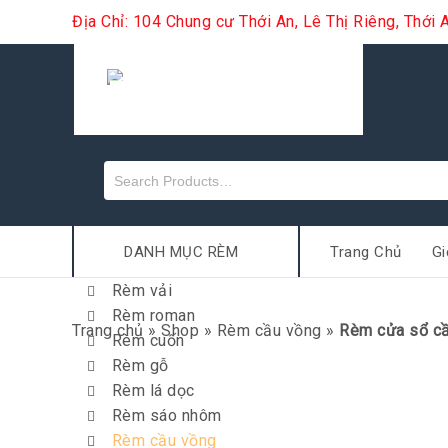
Địa Chỉ: 104 Chung cư Thới An, Lê Thị Riêng, Thớ
DANH MỤC RÈM
Trang Chủ
Gi
Rèm vải
Rèm roman
Trang chủ
»
Shop
»
Rèm cầu vồng
»
Rèm cửa sổ cầu
Rèm cuốn
Rèm gỗ
Rèm lá dọc
Rèm sáo nhôm
Rèm cầu vồng