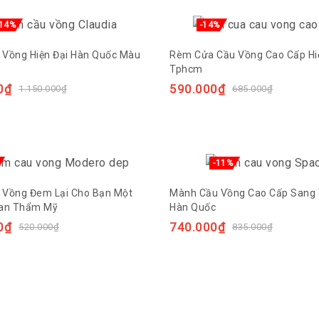
-14%
-14%
Vồng Hiện Đại Hàn Quốc Màu
Rèm Cửa Cầu Vồng Cao Cấp Hi
Tphcm
0
₫
590.000
₫
1.150.000
₫
685.000
₫
-11%
Vồng Đem Lại Cho Bạn Một
Mành Cầu Vồng Cao Cấp Sang 
ian Thẩm Mỹ
Hàn Quốc
0
₫
740.000
₫
520.000
₫
835.000
₫