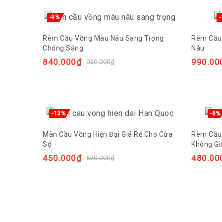
-9%
Rèm Cầu Vồng Màu Nâu Sang Trọng
Rèm Cầu 
Chống Sáng
Nâu
840.000
₫
990.00
920.000
₫
-13%
-8%
Màn Cầu Vồng Hiện Đại Giá Rẻ Cho Cửa
Rèm Cầu 
Sổ
Không G
450.000
₫
480.00
520.000
₫