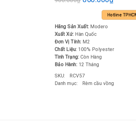
960.000
₫
Hotline TPHC
Hãng Sản Xuất:
Modero
Xuất Xứ:
Hàn Quốc
Đơn Vị Tính:
M2
Chất Liệu:
100% Polyester
Tình Trạng:
Còn Hàng
Bảo Hành:
12 Tháng
SKU:
RCV57
Danh mục:
Rèm cầu vồng