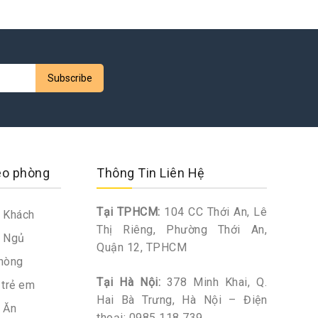
eo phòng
Thông Tin Liên Hệ
Tại TPHCM:
104 CC Thới An, Lê
 Khách
Thị Riêng, Phường Thới An,
 Ngủ
Quận 12, TPHCM
hòng
Tại Hà Nội:
378 Minh Khai, Q.
trẻ em
Hai Bà Trưng, Hà Nội – Điện
 Ăn
thoại:
0985 118 739