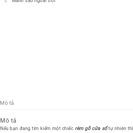
Mành sáo ngoài trời
Mô tả
Mô tả
Nếu bạn đang tìm kiếm một chiếc
rèm gỗ cửa sổ
tự nhiên th