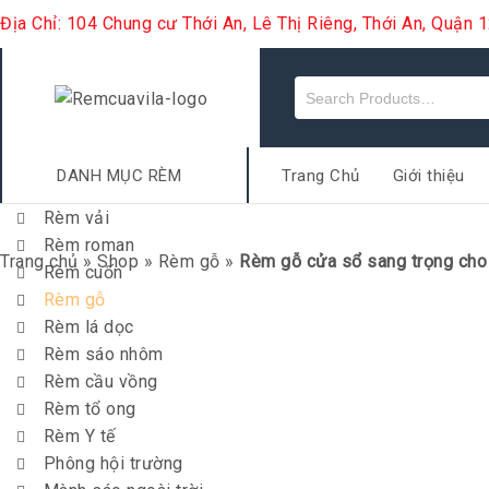
Địa Chỉ: 104 Chung cư Thới An, Lê Thị Riêng, Thới An, Quận
DANH MỤC RÈM
Trang Chủ
Giới thiệu
Rèm vải
Rèm roman
Trang chủ
»
Shop
»
Rèm gỗ
»
Rèm gỗ cửa sổ sang trọng cho 
Rèm cuốn
Rèm gỗ
Rèm lá dọc
Rèm sáo nhôm
Rèm cầu vồng
Rèm tổ ong
Rèm Y tế
Phông hội trường