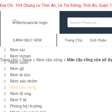
Địa Chỉ: 104 Chung cư Thới An, Lê Thị Riêng, Thới An, Quận
DANH MỤC RÈM
Trang Chủ
Giới thiệu
Rèm vải
Rèm roman
Trang chủ
»
Shop
»
Rèm cầu vồng
»
Màn cầu vồng cửa sổ đẹ
Rèm cuốn
Rèm gỗ
Rèm lá dọc
Rèm sáo nhôm
Rèm cầu vồng
Rèm tổ ong
Rèm Y tế
Phông hội trường