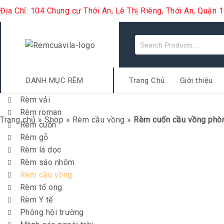
Địa Chỉ: 104 Chung cư Thới An, Lê Thị Riêng, Thới An, Quận
DANH MỤC RÈM
Trang Chủ
Giới thiệu
Rèm vải
Rèm roman
Trang chủ
»
Shop
»
Rèm cầu vồng
»
Rèm cuốn cầu vồng phò
Rèm cuốn
Rèm gỗ
Rèm lá dọc
Rèm sáo nhôm
Rèm cầu vồng
Rèm tổ ong
Rèm Y tế
Phông hội trường