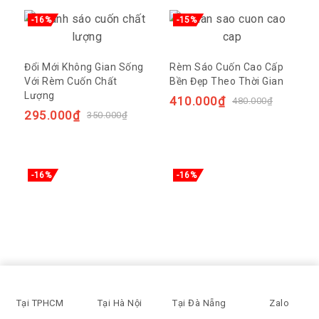
-16%
-15%
Đổi Mới Không Gian Sống
Rèm Sáo Cuốn Cao Cấp
Với Rèm Cuốn Chất
Bền Đẹp Theo Thời Gian
Lượng
410.000
₫
480.000
₫
295.000
₫
350.000
₫
-16%
-16%
Rèm Sáo Cuốn Chống
Rèm Cuốn Che Cửa Sổ
Nắng Nóng Giá Rẻ Tại
Đẹp Chống Sáng Cách
TPHCM
Nhiệt
295.000
₫
295.000
₫
350.000
₫
350.000
₫
Tại TPHCM
Tại Hà Nội
Tại Đà Nẵng
Zalo