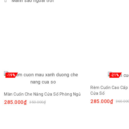
Mành sáo ngoài trời
-19%
-21%
Rèm Cuốn Cao Cấp
Cửa Sổ
Màn Cuốn Che Nắng Cửa Sổ Phòng Ngủ
285.000
₫
360.00
285.000
₫
350.000
₫