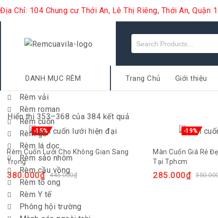
Địa Chỉ: 104 Chung cư Thới An, Lê Thị Riêng, Thới An, Quận
DANH MỤC RÈM
Trang Chủ
Giới thiệu
Rèm vải
Rèm roman
Hiển thị 353–368 của 384 kết quả
Rèm cuốn
-15%
-19%
Rèm gỗ
Rèm lá dọc
Rèm Cuốn Lưới Cho Không Gian Sang
Màn Cuốn Giá Rẻ Đ
Rèm sáo nhôm
Trọng
Tại Tphcm
Rèm cầu vồng
380.000
₫
285.000
₫
445.000
₫
350.00
Rèm tổ ong
Rèm Y tế
Phông hội trường