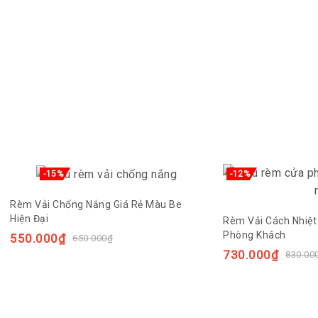
-15%
-12%
Rèm Vải Chống Nắng Giá Rẻ Màu Be
Hiện Đại
Rèm Vải Cách Nhiệ
Phòng Khách
550.000
₫
650.000
₫
730.000
₫
830.00